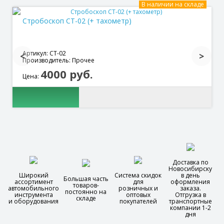
В наличии на складе
Стробоскоп СТ-02 (+ тахометр)
Артикул: СТ-02
Производитель: Прочее
4000 руб.
Цена:
Доставка по
Новосибирску
Широкий
Система скидок
в день
Большая часть
ассортимент
для
оформления
товаров-
автомобильного
розничных и
заказа.
постоянно на
инструмента
оптовых
Отгрузка в
складе
и оборудования
покупателей
транспортные
компании 1-2
дня