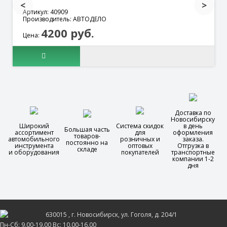
Артикул: 40909
Производитель: АВТОДЕЛО
4200 руб.
Цена:
Доставка по
Новосибирску
Широкий
Система скидок
в день
Большая часть
ассортимент
для
оформления
товаров-
автомобильного
розничных и
заказа.
постоянно на
инструмента
оптовых
Отгрузка в
складе
и оборудования
покупателей
транспортные
компании 1-2
дня
630015
, г.
Новосибирск
, ул.
Гоголя, д. 204/1
Пн-Сб: 9.00-19.00 Вс: 10.00-16.00