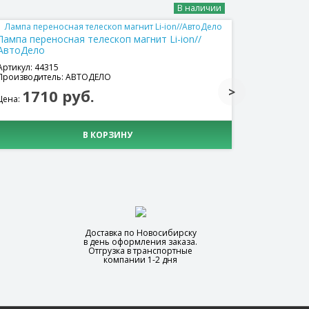
В наличии
Лампа переносная телескоп магнит Li-ion//
АвтоДело
Фонарь на
Артикул: 44315
Производитель: АВТОДЕЛО
Артикул: НТ
Производит
1710 руб.
Цена:
330
Цена:
В КОРЗИНУ
Доставка по Новосибирску
в день оформления заказа.
Отгрузка в транспортные
компании 1-2 дня