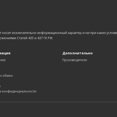
йт носит исключительно информационный характер и ни при каких усло
ожениями Статей 435 и 437 ГК РФ.
мация
Дополнительно
нии
Производители
а
 и обмен
ы
а конфиденциальности