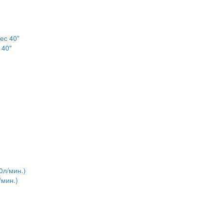
 40"
/мин.)