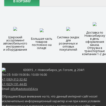
В КОРЗИНУ
Доставка по
Новосибирску
Широкий
Система скидок
Большая часть
в день
ассортимент
для
товаров-
оформления
автомобильного
розничных и
постоянно на
заказа.
инструмента
оптовых
складе
Отгрузка в
и оборудования
покупателей
транспортные
компании 1-2 дн
630015
, г.
Новосибирск
, ул.
Гоголя, д. 204/1
Пн-Сб: 9.00-19.00 Вс: 10.00-16.00
+7 (383)-312-32-82
+7 (923)-191-44-85
Email:
info@avtotools54.ru
Обращаем Ваше внимание на то, что данный интернет-сайт носит
исключительно информационный характер и ни при каких условиях
информационные материалы и цены, размещенные на сайте, не