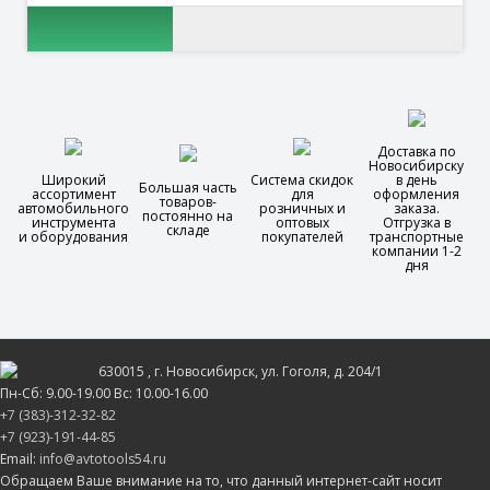
Доставка по
Новосибирску
Широкий
Система скидок
в день
Большая часть
ассортимент
для
оформления
товаров-
автомобильного
розничных и
заказа.
постоянно на
инструмента
оптовых
Отгрузка в
складе
и оборудования
покупателей
транспортные
компании 1-2
дня
630015
, г.
Новосибирск
, ул.
Гоголя, д. 204/1
Пн-Сб: 9.00-19.00 Вс: 10.00-16.00
+7 (383)-312-32-82
+7 (923)-191-44-85
Email:
info@avtotools54.ru
Обращаем Ваше внимание на то, что данный интернет-сайт носит