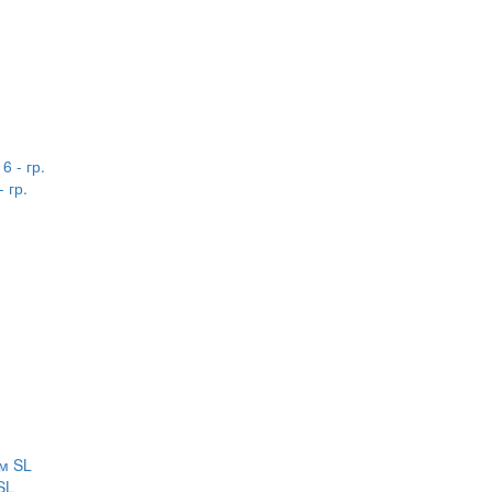
 гр.
SL