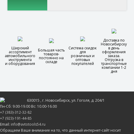
Доставка по
Новосибирску
Широкий
Система скидок
в день
Большая часть
ассортимент
для
оформления
товаров-
автомобильного
розничных и
заказа.
постоянно на
инструмента
оптовых
Отгрузка в
складе
и оборудования
покупателей
транспортные
компании 1-2
дня
630015
, г.
Новосибирск
, ул.
Гоголя, д. 204/1
Пн-Сб: 9.00-19.00 Вс: 10.00-16.00
+7 (383)-312-32-82
+7 (923)-191-44-85
Email:
info@avtotools54.ru
Обращаем Ваше внимание на то, что данный интернет-сайт носит