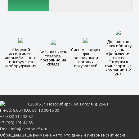
Доставка по
Новосибирску
Широкий
Система скидок
в день
Большая часть
ассортимент
для
оформления
товаров-
автомобильного
розничных и
заказа.
постоянно на
инструмента
оптовых
Отгрузка в
складе
и оборудования
покупателей
транспортные
компании 1-2
дня
630015
, г.
Новосибирск
, ул.
Гоголя, д. 204/1
Пн-Сб: 9.00-19.00 Вс: 10.00-16.00
+7 (383)-312-32-82
+7 (923)-191-44-85
Email:
info@avtotools54.ru
Обращаем Ваше внимание на то, что данный интернет-сайт носит