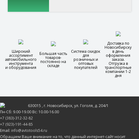
Доставка по
Новосибирску
Широкий
Система скидок
в день
Большая часть
ассортимент
для
оформления
товаров-
автомобильного
розничных и
заказа.
постоянно на
инструмента
оптовых
Отгрузка в
складе
и оборудования
покупателей
транспортные
компании 1-2
дня
630015
, г.
Новосибирск
, ул.
Гоголя, д. 204/1
Пн-Сб: 9.00-19.00 Вс: 10.00-16.00
+7 (383)-312-32-82
+7 (923)-191-44-85
Email:
info@avtotools54.ru
Обращаем Ваше внимание на то, что данный интернет-сайт носит