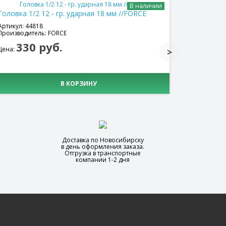
В наличии
Головка 1/2 12 - гр. ударная 18 мм //FORCE
Головка 1/
Артикул: 44818
Артикул: 44
Производитель: FORCE
Производит
330 руб.
870
Цена:
Цена:
В КОРЗИНУ
Доставка по Новосибирску
в день оформления заказа.
Отгрузка в транспортные
компании 1-2 дня