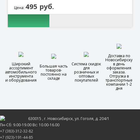
495 руб.
Цена:
Доставка по
Новосибирску
Широкий
Система скидок
в день
Большая часть
ассортимент
для
оформления
товаров-
автомобильного
розничных и
заказа.
постоянно на
инструмента
оптовых
Отгрузка в
складе
и оборудования
покупателей
транспортные
компании 1-2
дня
630015
, г.
Новосибирск
, ул.
Гоголя, д. 204/1
Пн-Сб: 9.00-19.00 Вс: 10.00-16.00
+7 (383)-312-32-82
+7 (923)-191-44-85