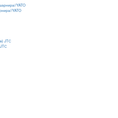
арнира//YATO
 JTС