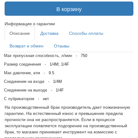
В корзину
Информация о гарантии
Описание
Доставка
Способы оплаты
Возврат и обмен
Отзывы
Max пропускная способность, л/мин
-
750
Размер соединения
-
1/4M; 1/4F
Max давление, атм
-
9.5
Соединение на входе
-
1/4M
Соединение на выходе
-
1/4F
С лубрикатором
-
нет
На производственный брак производитель дает пожизненную
гарантию. На естественный износ и превышение предела
прочности она не распространяется. Если в процессе
эксплуатации появляется подозрение на производственный
брак, то магазин принимает инструмент на комиссию с
последующим заключением.