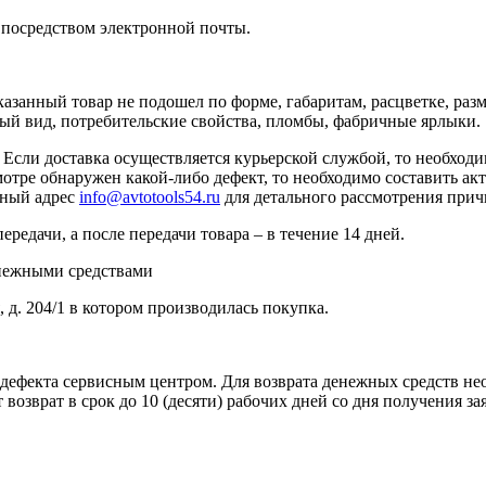
и посредством электронной почты.
казанный товар не подошел по форме, габаритам, расцветке, раз
ный вид, потребительские свойства, пломбы, фабричные ярлыки.
Если доставка осуществляется курьерской службой, то необходи
отре обнаружен какой-либо дефект, то необходимо составить ак
нный адрес
info@avtotools54.ru
для детального рассмотрения прич
ередачи, а после передачи товара – в течение 14 дней.
енежными средствами
, д. 204/1 в котором производилась покупка.
дефекта сервисным центром. Для возврата денежных средств нео
озврат в срок до 10 (десяти) рабочих дней со дня получения за