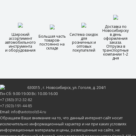
Доставка по
Новосибирску
Широкий
Система скидок
в день
Большая часть
ассортимент
для
оформления
товаров-
автомобильного
розничных и
заказа.
постоянно на
инструмента
оптовых
Отгрузка в
складе
и оборудования
покупателей
транспортные
компании 1-2
дня
630015
, г.
Новосибирск
, ул.
Гоголя, д. 204/1
Пн-Сб: 9.00-19.00 Вс: 10.00-16.00
+7 (383)-312-32-82
+7 (923)-191-44-85
Email:
info@avtotools54.ru
Обращаем Ваше внимание на то, что данный интернет-сайт носит
исключительно информационный характер и ни при каких условиях
информационные материалы и цены, размещенные на сайте, не