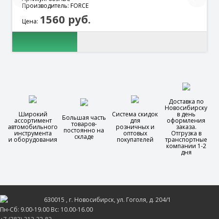
Производитель: FORCE
1560 руб.
Цена:
Доставка по
Новосибирску
Широкий
Система скидок
в день
Большая часть
ассортимент
для
оформления
товаров-
автомобильного
розничных и
заказа.
постоянно на
инструмента
оптовых
Отгрузка в
складе
и оборудования
покупателей
транспортные
компании 1-2
дня
630015
, г.
Новосибирск
, ул.
Гоголя, д. 204/1
Пн-Сб: 9.00-19.00 Вс: 10.00-16.00