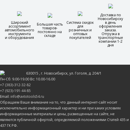
Доставка по
Новосибирску
Широкий
Система скидок
в день
Большая часть
ассортимент
для
оформления
товаров-
автомобильного
розничных и
заказа.
постоянно на
инструмента
оптовых
Отгрузка в
складе
и оборудования
покупателей
транспортные
компании 1-2
дня
630015
, г.
Новосибирск
, ул.
Гоголя, д. 204/1
Пн-Сб: 9.00-19.00 Вс: 10.00-16.00
+7 (383)-312-32-82
+7 (923)-191-44-85
Email:
info@avtotools54.ru
Обращаем Ваше внимание на то, что данный интернет-сайт носит
исключительно информационный характер и ни при каких условиях
информационные материалы и цены, размещенные на сайте, не
являются публичной офертой, определяемой положениями Статей 435 и
437 ГК РФ.