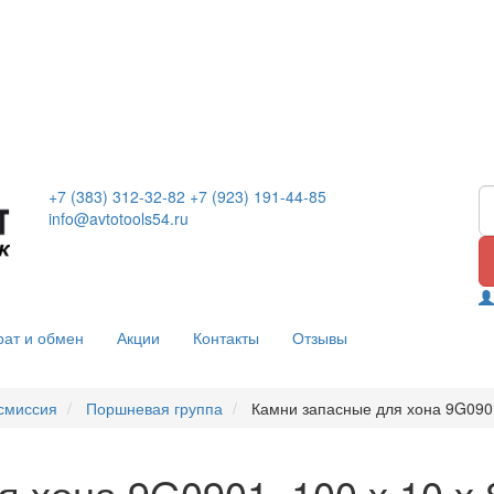
+7 (383) 312-32-82
+7 (923) 191-44-85
info@avtotools54.ru
рат и обмен
Акции
Контакты
Отзывы
нсмиссия
Поршневая группа
Камни запасные для хона 9G090
я хона 9G0901, 100 х 10 