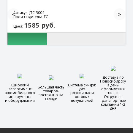
Артикул: JTC-3004
Производитель: JTC
1585 руб.
Цена:
Доставка по
Новосибирску
Широкий
Система скидок
в день
Большая часть
ассортимент
для
оформления
товаров-
автомобильного
розничных и
заказа.
постоянно на
инструмента
оптовых
Отгрузка в
складе
и оборудования
покупателей
транспортные
компании 1-2
дня