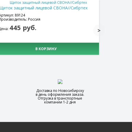
Щиток защитный лицевой СВОНА//Сибртех
Щиток за
Артикул: 89124
Артикул: 89
Производитель: Россия
Производит
445 руб.
500
Цена:
Цена:
В КОРЗИНУ
Доставка по Новосибирску
в день оформления заказа.
Отгрузка в транспортные
компании 1-2 дня