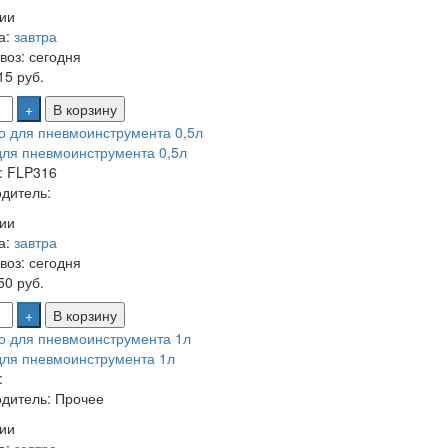
ии
а:
завтра
воз:
сегодня
5 руб.
+
В корзину
ля пневмоинструмента 0,5л
: FLP316
дитель:
ии
а:
завтра
воз:
сегодня
0 руб.
+
В корзину
ля пневмоинструмента 1л
:
дитель: Прочее
ии