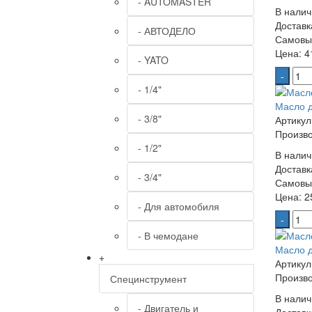
- AUTOMASTER
В налич
Доставк
- АВТОДЕЛО
Самовы
Цена:
41
- YATO
-
- 1/4"
Масло д
- 3/8"
Артикул
Произво
- 1/2"
В налич
Доставк
- 3/4"
Самовы
Цена:
25
- Для автомобиля
-
- В чемодане
Масло д
+
Артикул
Произво
Специнструмент
В налич
- Двигатель и