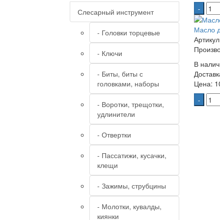
-
Слесарный инструмент
Масло д
- Головки торцевые
Артикул
Произво
- Ключи
В налич
- Биты, биты с
Доставк
головками, наборы
Цена:
10
-
- Воротки, трещотки,
удлинители
- Отвертки
- Пассатижи, кусачки,
клещи
- Зажимы, струбцины
- Молотки, кувалды,
киянки