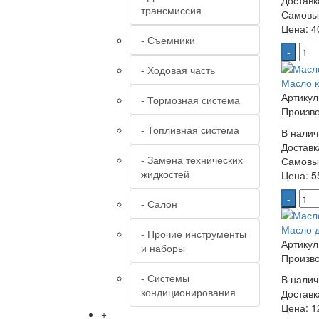
Доставк
трансмиссия
Самовы
Цена:
40
- Съемники
-
- Ходовая часть
Масло к
Артикул
- Тормозная система
Произво
- Топливная система
В налич
Доставк
- Замена технических
Самовы
жидкостей
Цена:
55
-
- Салон
Масло д
- Прочие инструменты
Артикул
и наборы
Произво
- Системы
В налич
кондиционирования
Доставк
Цена:
12
+