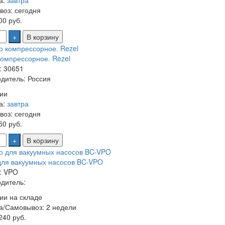
а:
завтра
воз:
сегодня
0 руб.
+
В корзину
омпрессорное. Rezel
: 30651
дитель: Россия
ии
а:
завтра
воз:
сегодня
0 руб.
+
В корзину
ля вакуумных насосов BC-VPO
: VPO
дитель:
ии на складе
а/Самовывоз:
2 недели
40 руб.