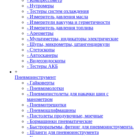
- Компрессометр
- Нутромеры
- Тестеры систем охлаждения
- Измеритель давления масла
- Измерители вакуума и герметичности
- Измеритель давления топлива
- Ареометры
- Мультиметры, индикаторы электрические
- Щупы, микрометры, штангенциркули
- Стетоскопы
- Автосканеры
- Видеоэндоскопы
- Тестеры АКБ
+
Пневмоинструмент
- Гайковерты
- Пневмомолотки
- Пневмопистолеты для накачки шин с
манометром
- Пневмотрещотки
- Пневмошлифмашины
- Пистолеты продувочные, моечные
- Бормашинки пневматические
- Быстроразъемы, фитинг для пневмоинструмента.
- Шланги для пневмоинструмента