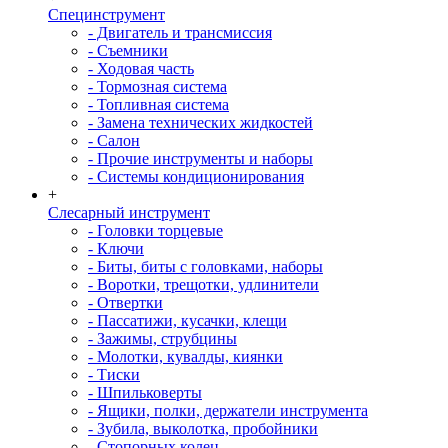
Специнструмент
- Двигатель и трансмиссия
- Съемники
- Ходовая часть
- Тормозная система
- Топливная система
- Замена технических жидкостей
- Салон
- Прочие инструменты и наборы
- Системы кондиционирования
+
Слесарный инструмент
- Головки торцевые
- Ключи
- Биты, биты с головками, наборы
- Воротки, трещотки, удлинители
- Отвертки
- Пассатижи, кусачки, клещи
- Зажимы, струбцины
- Молотки, кувалды, киянки
- Тиски
- Шпильковерты
- Ящики, полки, держатели инструмента
- Зубила, выколотка, пробойники
- Стопорных колец